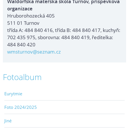
Waldorfská mateřská škola Turnov, příspěvková
organizace
Hruborohozecká 405
511 01 Turnov
třída A: 484 840 416, třída B: 484 840 417, kuchyň:
702 435 975, sborovna: 484 840 419, ředitelka:
484 840 420
wmsturnov@seznam.cz
Fotoalbum
Eurytmie
Foto 2024/2025
Jiné