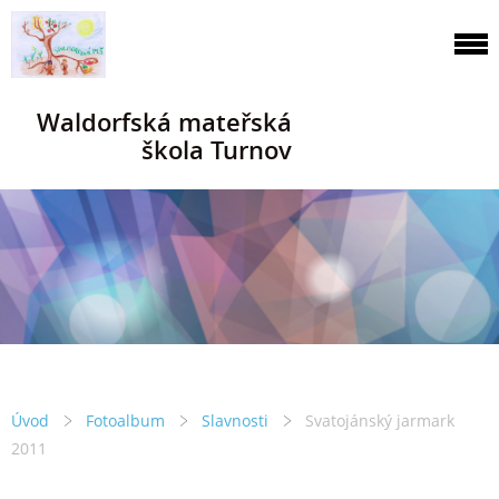
Waldorfská mateřská
škola Turnov
Úvod
Fotoalbum
Slavnosti
Svatojánský jarmark
2011