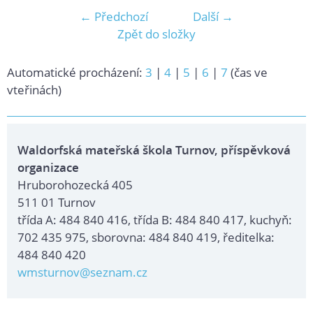
← Předchozí
Další →
Zpět do složky
Automatické procházení:
3
|
4
|
5
|
6
|
7
(čas ve
vteřinách)
Waldorfská mateřská škola Turnov, příspěvková
organizace
Hruborohozecká 405
511 01 Turnov
třída A: 484 840 416, třída B: 484 840 417, kuchyň:
702 435 975, sborovna: 484 840 419, ředitelka:
484 840 420
wmsturnov@seznam.cz