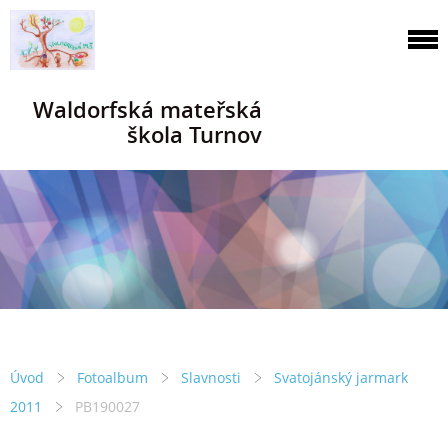
Waldorfská mateřská
škola Turnov
Úvod
Fotoalbum
Slavnosti
Svatojánský jarmark
2011
PB190027