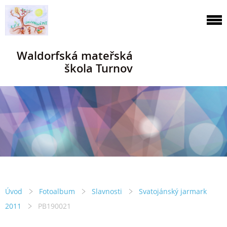
Waldorfská mateřská
škola Turnov
Úvod
Fotoalbum
Slavnosti
Svatojánský jarmark
2011
PB190021