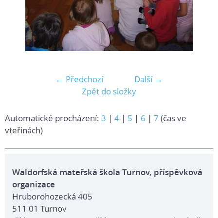
← Předchozí
Další →
Zpět do složky
Automatické procházení:
3
|
4
|
5
|
6
|
7
(čas ve
vteřinách)
Waldorfská mateřská škola Turnov, příspěvková
organizace
Hruborohozecká 405
511 01 Turnov