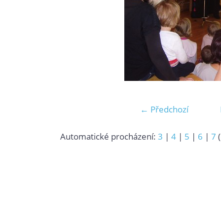
← Předchozí
Automatické procházení:
3
|
4
|
5
|
6
|
7
(