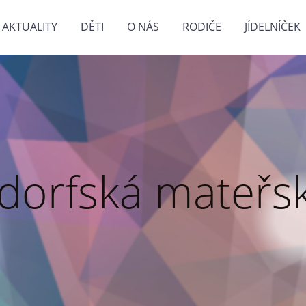
AKTUALITY
DĚTI
O NÁS
RODIČE
JÍDELNÍČEK
dorfská mateřsk