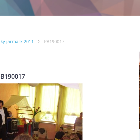
ský jarmark 2011
PB190017
B190017