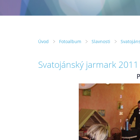
Úvod
Fotoalbum
Slavnosti
Svatoján
Svatojánský jarmark 2011
P