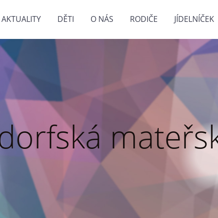
AKTUALITY
DĚTI
O NÁS
RODIČE
JÍDELNÍČEK
dorfská mateřsk