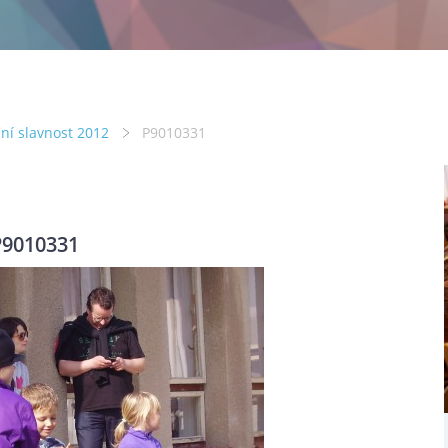
ní slavnost 2012
P9010331
P9010331