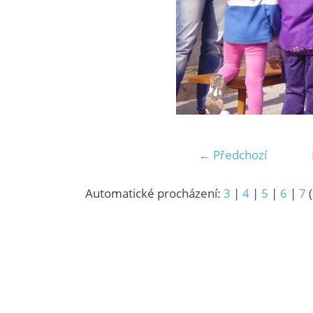
← Předchozí
Automatické procházení:
3
|
4
|
5
|
6
|
7
(