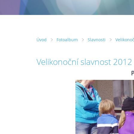
Úvod
Fotoalbum
Slavnosti
Velikonoč
Velikonoční slavnost 2012