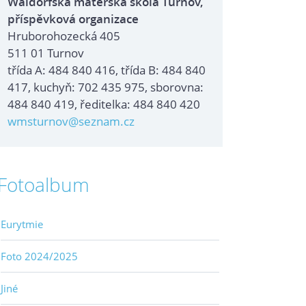
Waldorfská mateřská škola Turnov,
příspěvková organizace
Hruborohozecká 405
511 01 Turnov
třída A: 484 840 416, třída B: 484 840
417, kuchyň: 702 435 975, sborovna:
484 840 419, ředitelka: 484 840 420
wmsturnov@seznam.cz
Fotoalbum
Eurytmie
Foto 2024/2025
Jiné