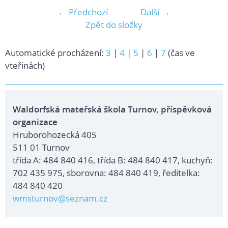
← Předchozí
Další →
Zpět do složky
Automatické procházení:
3
|
4
|
5
|
6
|
7
(čas ve
vteřinách)
Waldorfská mateřská škola Turnov, příspěvková
organizace
Hruborohozecká 405
511 01 Turnov
třída A: 484 840 416, třída B: 484 840 417, kuchyň:
702 435 975, sborovna: 484 840 419, ředitelka:
484 840 420
wmsturnov@seznam.cz