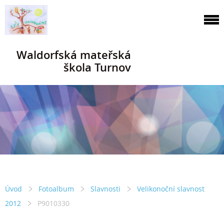
Waldorfská mateřská
škola Turnov
Úvod
Fotoalbum
Slavnosti
Velikonoční slavnost
2012
P9010330