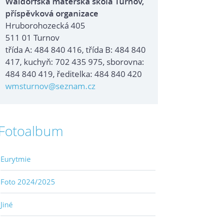
Waldorfská mateřská škola Turnov,
příspěvková organizace
Hruborohozecká 405
511 01 Turnov
třída A: 484 840 416, třída B: 484 840
417, kuchyň: 702 435 975, sborovna:
484 840 419, ředitelka: 484 840 420
wmsturnov@seznam.cz
Fotoalbum
Eurytmie
Foto 2024/2025
Jiné