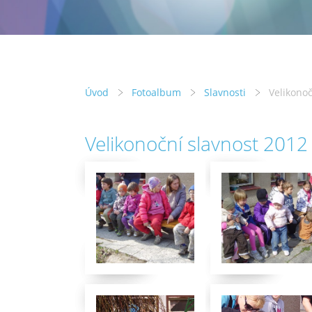
Úvod
Fotoalbum
Slavnosti
Velikonoč
Velikonoční slavnost 2012