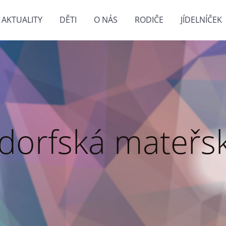
AKTUALITY
DĚTI
O NÁS
RODIČE
JÍDELNÍČEK
dorfská mateřsk