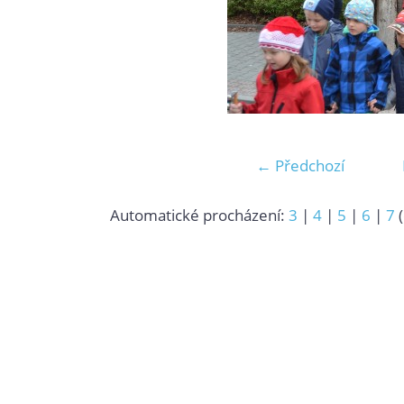
← Předchozí
Automatické procházení:
3
|
4
|
5
|
6
|
7
(