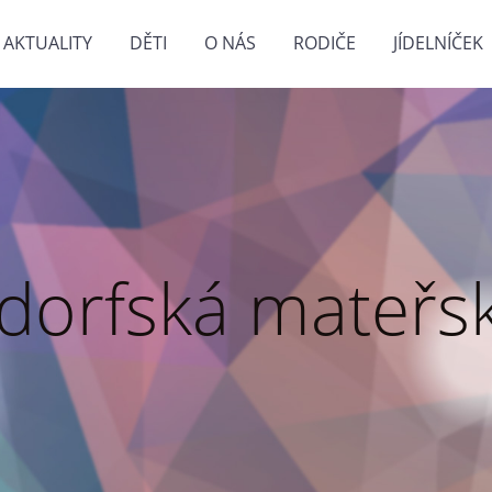
AKTUALITY
DĚTI
O NÁS
RODIČE
JÍDELNÍČEK
dorfská mateřsk