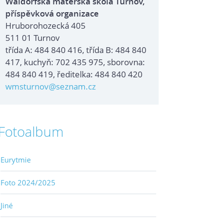
Waldorfská mateřská škola Turnov,
příspěvková organizace
Hruborohozecká 405
511 01 Turnov
třída A: 484 840 416, třída B: 484 840
417, kuchyň: 702 435 975, sborovna:
484 840 419, ředitelka: 484 840 420
wmsturnov@seznam.cz
Fotoalbum
Eurytmie
Foto 2024/2025
Jiné