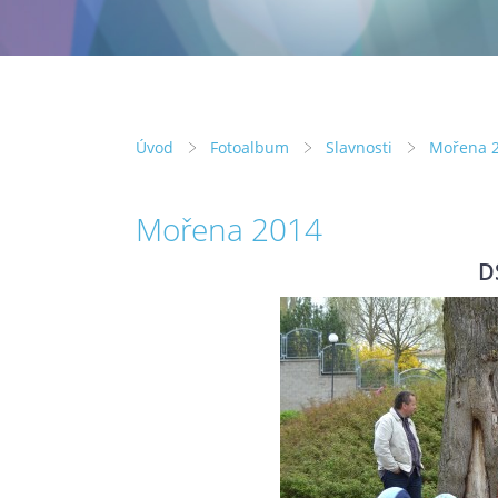
Úvod
Fotoalbum
Slavnosti
Mořena 
Mořena 2014
D