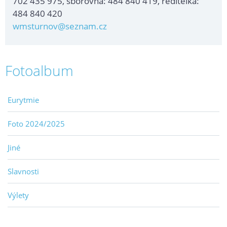
702 435 975, sborovna: 484 840 419, ředitelka:
484 840 420
wmsturnov@seznam.cz
Fotoalbum
Eurytmie
Foto 2024/2025
Jiné
Slavnosti
Výlety