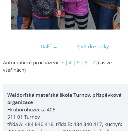
Další →
Zpět do složky
Automatické procházení:
3
|
4
|
5
|
6
|
7
(čas ve
vteřinách)
Waldorfská mateřská škola Turnov, příspěvková
organizace
Hruborohozecká 405
511 01 Turnov
třída A: 484 840 416, třída B: 484 840 417, kuchyň: