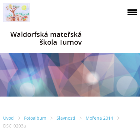
Waldorfská mateřská
škola Turnov
Úvod
Fotoalbum
Slavnosti
Mořena 2014
DSC_0203a