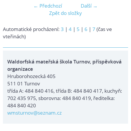
← Předchozí
Další →
Zpět do složky
Automatické procházení:
3
|
4
|
5
|
6
|
7
(čas ve
vteřinách)
Waldorfská mateřská škola Turnov, příspěvková
organizace
Hruborohozecká 405
511 01 Turnov
třída A: 484 840 416, třída B: 484 840 417, kuchyň:
702 435 975, sborovna: 484 840 419, ředitelka:
484 840 420
wmsturnov@seznam.cz