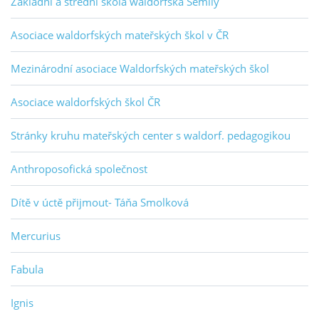
Základní a střední škola waldorfská Semily
Asociace waldorfských mateřských škol v ČR
Mezinárodní asociace Waldorfských mateřských škol
Asociace waldorfských škol ČR
Stránky kruhu mateřských center s waldorf. pedagogikou
Anthroposofická společnost
Dítě v úctě přijmout- Táňa Smolková
Mercurius
Fabula
Ignis