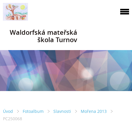
Waldorfská mateřská
škola Turnov
Úvod
Fotoalbum
Slavnosti
Mořena 2013
PC250068