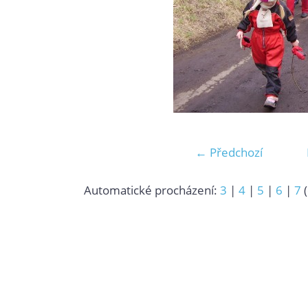
← Předchozí
Automatické procházení:
3
|
4
|
5
|
6
|
7
(