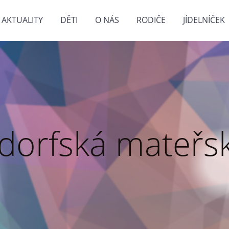
AKTUALITY
DĚTI
O NÁS
RODIČE
JÍDELNÍČEK
dorfská mateřsk