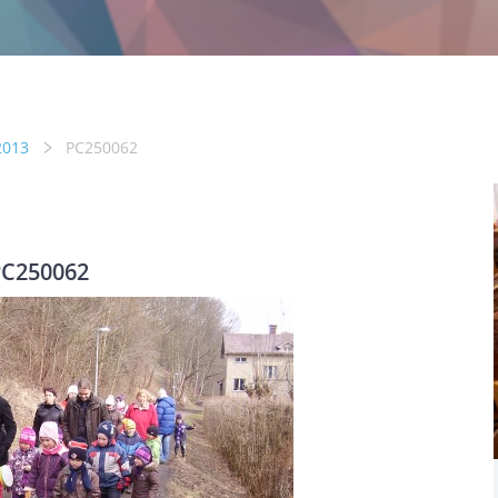
2013
PC250062
C250062