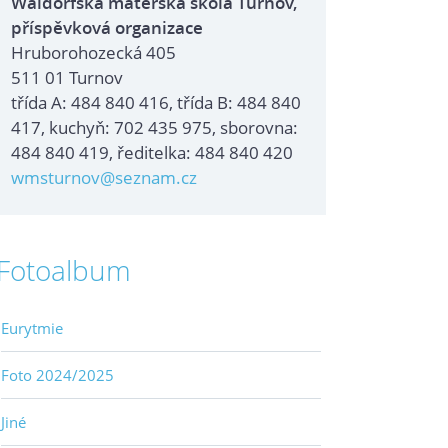
Waldorfská mateřská škola Turnov,
příspěvková organizace
Hruborohozecká 405
511 01 Turnov
třída A: 484 840 416, třída B: 484 840
417, kuchyň: 702 435 975, sborovna:
484 840 419, ředitelka: 484 840 420
wmsturnov@seznam.cz
Fotoalbum
Eurytmie
Foto 2024/2025
Jiné