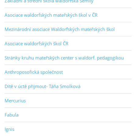
Základní a střední škola waldorfská Semily
Asociace waldorfských mateřských škol v ČR
Mezinárodní asociace Waldorfských mateřských škol
Asociace waldorfských škol ČR
Stránky kruhu mateřských center s waldorf. pedagogikou
Anthroposofická společnost
Dítě v úctě přijmout- Táňa Smolková
Mercurius
Fabula
Ignis