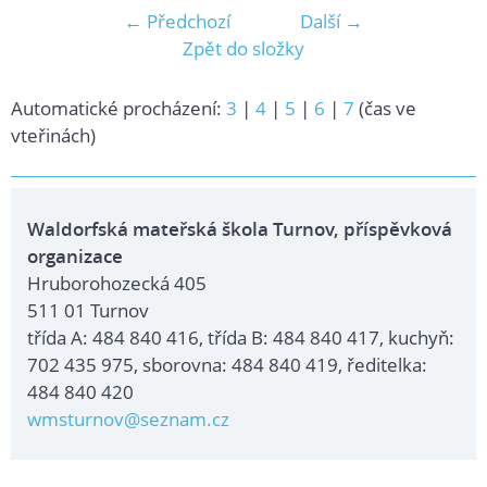
← Předchozí
Další →
Zpět do složky
Automatické procházení:
3
|
4
|
5
|
6
|
7
(čas ve
vteřinách)
Waldorfská mateřská škola Turnov, příspěvková
organizace
Hruborohozecká 405
511 01 Turnov
třída A: 484 840 416, třída B: 484 840 417, kuchyň:
702 435 975, sborovna: 484 840 419, ředitelka:
484 840 420
wmsturnov@seznam.cz