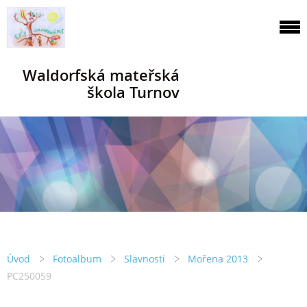
Waldorfská mateřská
škola Turnov
Úvod
Fotoalbum
Slavnosti
Mořena 2013
PC250059