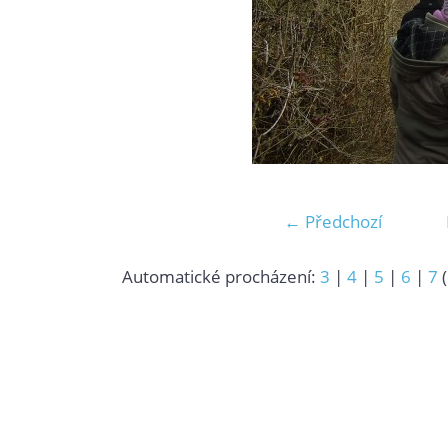
← Předchozí
Automatické procházení:
3
|
4
|
5
|
6
|
7
(