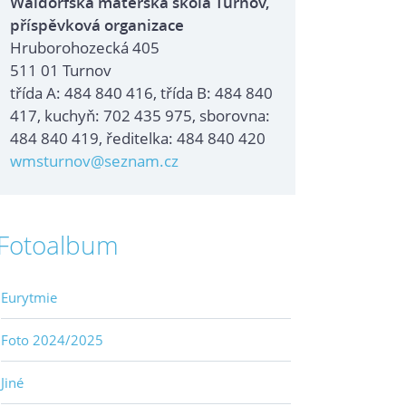
Waldorfská mateřská škola Turnov,
příspěvková organizace
Hruborohozecká 405
511 01 Turnov
třída A: 484 840 416, třída B: 484 840
417, kuchyň: 702 435 975, sborovna:
484 840 419, ředitelka: 484 840 420
wmsturnov@seznam.cz
Fotoalbum
Eurytmie
Foto 2024/2025
Jiné