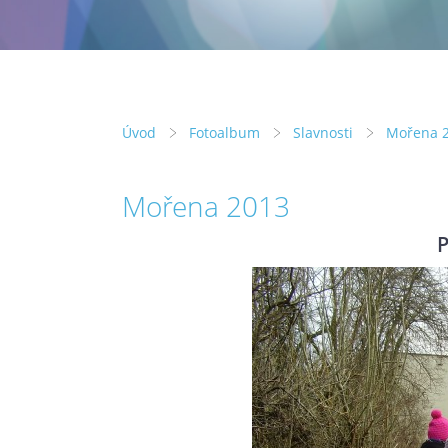
Úvod
Fotoalbum
Slavnosti
Mořena 
Mořena 2013
P