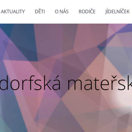
AKTUALITY
DĚTI
O NÁS
RODIČE
JÍDELNÍČEK
dorfská mateřsk