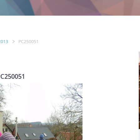
2013
PC250051
C250051