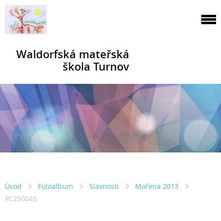
Waldorfská mateřská
škola Turnov
Úvod
Fotoalbum
Slavnosti
Mořena 2013
PC250045