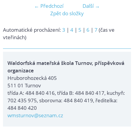
← Předchozí
Další →
Zpět do složky
Automatické procházení:
3
|
4
|
5
|
6
|
7
(čas ve
vteřinách)
Waldorfská mateřská škola Turnov, příspěvková
organizace
Hruborohozecká 405
511 01 Turnov
třída A: 484 840 416, třída B: 484 840 417, kuchyň:
702 435 975, sborovna: 484 840 419, ředitelka:
484 840 420
wmsturnov@seznam.cz