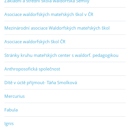
Základní a střední škola waldorfská Semily
Asociace waldorfských mateřských škol v ČR
Mezinárodní asociace Waldorfských mateřských škol
Asociace waldorfských škol ČR
Stránky kruhu mateřských center s waldorf. pedagogikou
Anthroposofická společnost
Dítě v úctě přijmout- Táňa Smolková
Mercurius
Fabula
Ignis