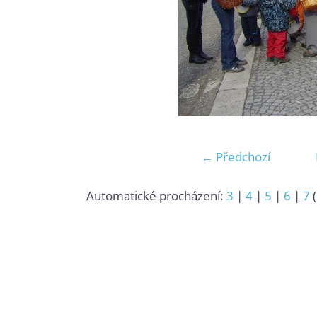
← Předchozí
Automatické procházení:
3
|
4
|
5
|
6
|
7
(