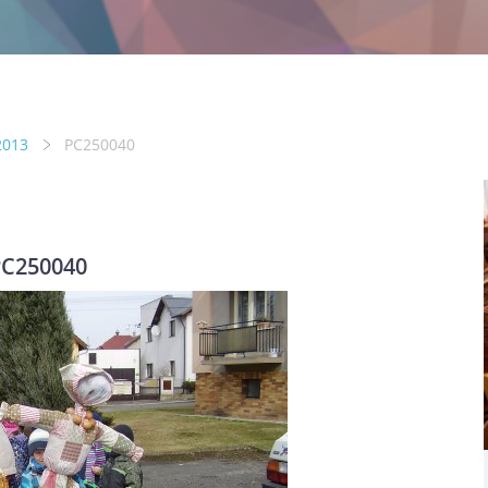
2013
PC250040
C250040