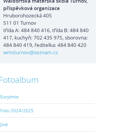
Waldorfská mateřská škola Turnov,
příspěvková organizace
Hruborohozecká 405
511 01 Turnov
třída A: 484 840 416, třída B: 484 840
417, kuchyň: 702 435 975, sborovna:
484 840 419, ředitelka: 484 840 420
wmsturnov@seznam.cz
Fotoalbum
Eurytmie
Foto 2024/2025
Jiné