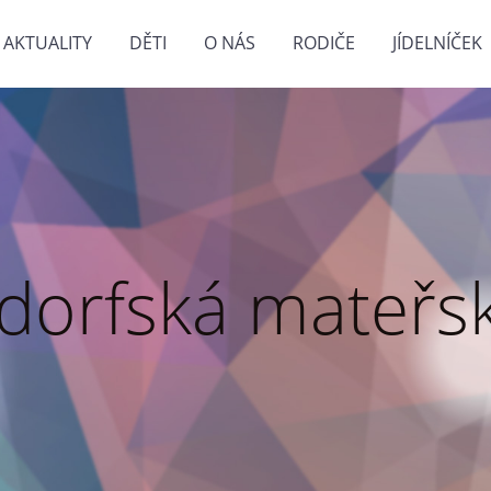
AKTUALITY
DĚTI
O NÁS
RODIČE
JÍDELNÍČEK
dorfská mateřsk