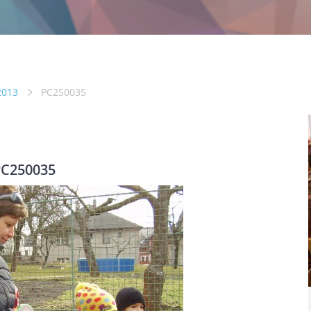
2013
PC250035
C250035