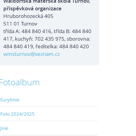
Waldorfská mateřská škola Turnov,
příspěvková organizace
Hruborohozecká 405
511 01 Turnov
třída A: 484 840 416, třída B: 484 840
417, kuchyň: 702 435 975, sborovna:
484 840 419, ředitelka: 484 840 420
wmsturnov@seznam.cz
Fotoalbum
Eurytmie
Foto 2024/2025
Jiné