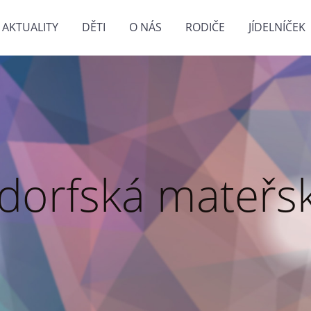
AKTUALITY
DĚTI
O NÁS
RODIČE
JÍDELNÍČEK
dorfská mateřsk