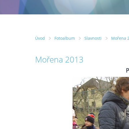
Úvod
Fotoalbum
Slavnosti
Mořena 
Mořena 2013
P