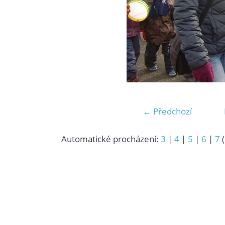
← Předchozí
Automatické procházení:
3
|
4
|
5
|
6
|
7
(