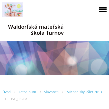
Waldorfská mateřská
škola Turnov
Úvod
Fotoalbum
Slavnosti
Michaelský výlet 2013
DSC_0320a