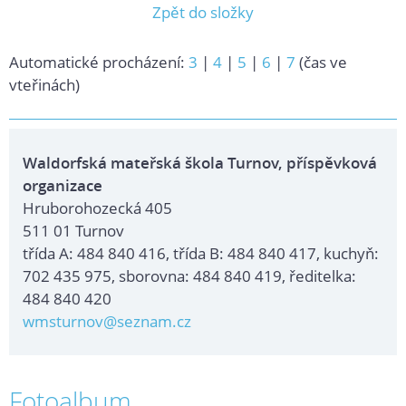
Zpět do složky
Automatické procházení:
3
|
4
|
5
|
6
|
7
(čas ve
vteřinách)
Waldorfská mateřská škola Turnov, příspěvková
organizace
Hruborohozecká 405
511 01 Turnov
třída A: 484 840 416, třída B: 484 840 417, kuchyň:
702 435 975, sborovna: 484 840 419, ředitelka:
484 840 420
wmsturnov@seznam.cz
Fotoalbum