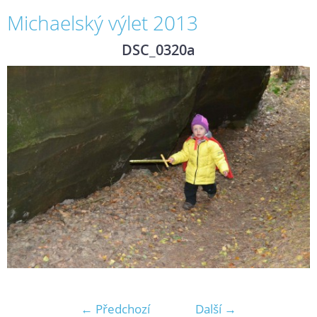
Michaelský výlet 2013
DSC_0320a
← Předchozí
Další →