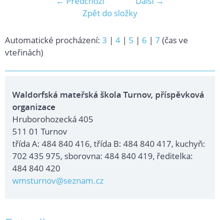
← Předchozí
Další →
Zpět do složky
Automatické procházení:
3
|
4
|
5
|
6
|
7
(čas ve
vteřinách)
Waldorfská mateřská škola Turnov, příspěvková
organizace
Hruborohozecká 405
511 01 Turnov
třída A: 484 840 416, třída B: 484 840 417, kuchyň:
702 435 975, sborovna: 484 840 419, ředitelka:
484 840 420
wmsturnov@seznam.cz