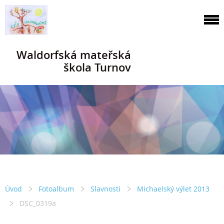
Waldorfská mateřská
škola Turnov
Úvod
Fotoalbum
Slavnosti
Michaelský výlet 2013
DSC_0319a