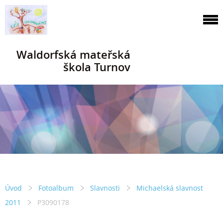
Waldorfská mateřská
škola Turnov
Úvod
Fotoalbum
Slavnosti
Michaelská slavnost
2011
P3090178