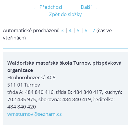
← Předchozí
Další →
Zpět do složky
Automatické procházení:
3
|
4
|
5
|
6
|
7
(čas ve
vteřinách)
Waldorfská mateřská škola Turnov, příspěvková
organizace
Hruborohozecká 405
511 01 Turnov
třída A: 484 840 416, třída B: 484 840 417, kuchyň:
702 435 975, sborovna: 484 840 419, ředitelka:
484 840 420
wmsturnov@seznam.cz