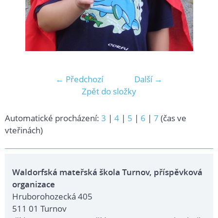
← Předchozí
Další →
Zpět do složky
Automatické procházení:
3
|
4
|
5
|
6
|
7
(čas ve
vteřinách)
Waldorfská mateřská škola Turnov, příspěvková
organizace
Hruborohozecká 405
511 01 Turnov