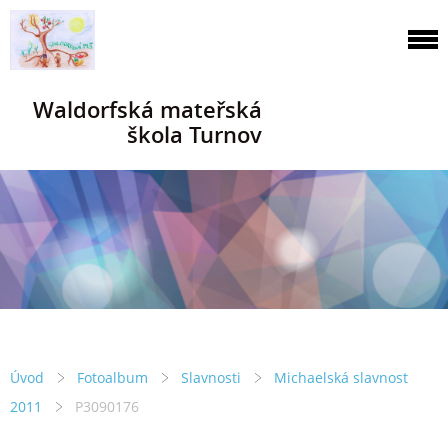
Waldorfská mateřská
škola Turnov
Úvod
Fotoalbum
Slavnosti
Michaelská slavnost
2011
P3090176