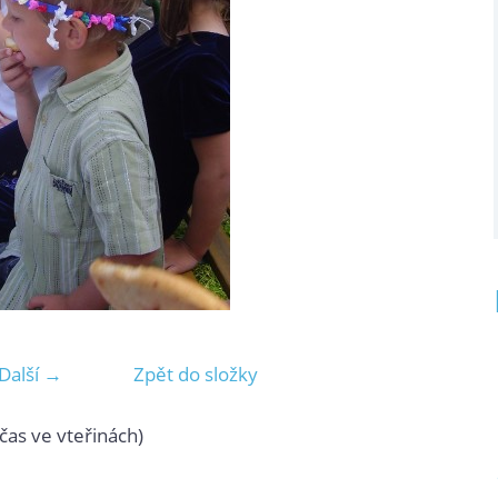
Další →
Zpět do složky
čas ve vteřinách)