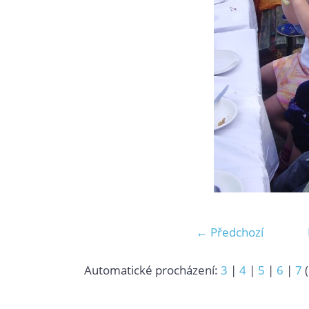
← Předchozí
Automatické procházení:
3
|
4
|
5
|
6
|
7
(