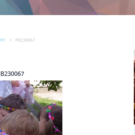
011
PB230067
B230067