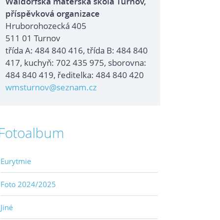
Waldorfská mateřská škola Turnov,
příspěvková organizace
Hruborohozecká 405
511 01 Turnov
třída A: 484 840 416, třída B: 484 840
417, kuchyň: 702 435 975, sborovna:
484 840 419, ředitelka: 484 840 420
wmsturnov@seznam.cz
Fotoalbum
Eurytmie
Foto 2024/2025
Jiné