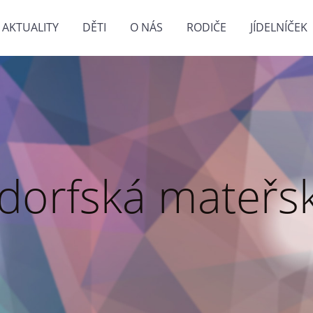
AKTUALITY
DĚTI
O NÁS
RODIČE
JÍDELNÍČEK
dorfská mateřsk