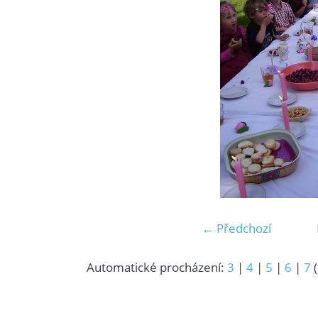
← Předchozí
Automatické procházení:
3
|
4
|
5
|
6
|
7
(