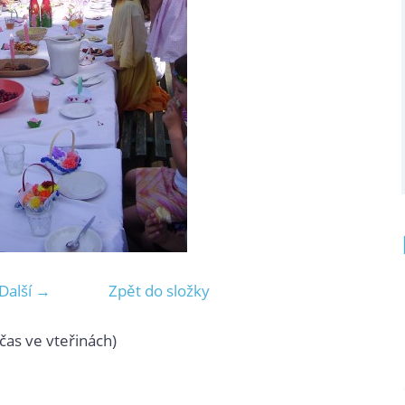
Další →
Zpět do složky
čas ve vteřinách)