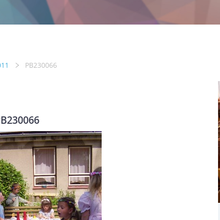
011
PB230066
B230066