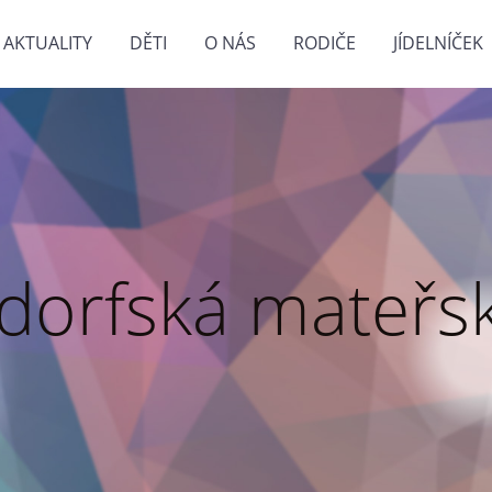
AKTUALITY
DĚTI
O NÁS
RODIČE
JÍDELNÍČEK
dorfská mateřsk