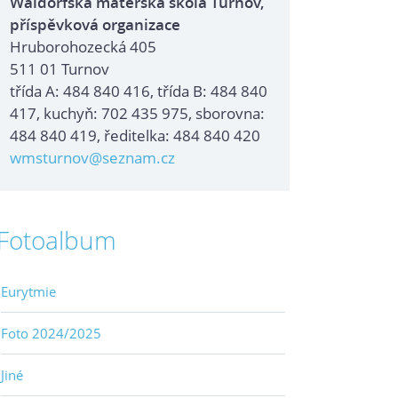
Waldorfská mateřská škola Turnov,
příspěvková organizace
Hruborohozecká 405
511 01 Turnov
třída A: 484 840 416, třída B: 484 840
417, kuchyň: 702 435 975, sborovna:
484 840 419, ředitelka: 484 840 420
wmsturnov@seznam.cz
Fotoalbum
Eurytmie
Foto 2024/2025
Jiné