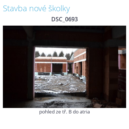
Stavba nové školky
DSC_0693
pohled ze tř. B do atria