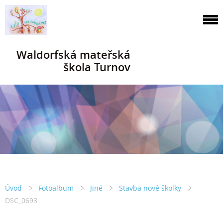
Waldorfská mateřská
škola Turnov
Úvod
Fotoalbum
Jiné
Stavba nové školky
DSC_0693