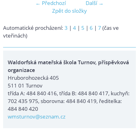
← Předchozí
Další →
Zpět do složky
Automatické procházení:
3
|
4
|
5
|
6
|
7
(čas ve
vteřinách)
Waldorfská mateřská škola Turnov, příspěvková
organizace
Hruborohozecká 405
511 01 Turnov
třída A: 484 840 416, třída B: 484 840 417, kuchyň:
702 435 975, sborovna: 484 840 419, ředitelka:
484 840 420
wmsturnov@seznam.cz