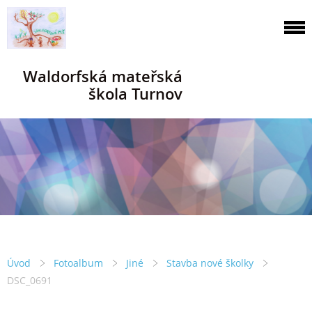
Waldorfská mateřská
škola Turnov
Úvod
Fotoalbum
Jiné
Stavba nové školky
DSC_0691