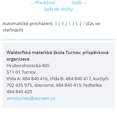
← Předchozí
Další →
Zpět do složky
Automatické procházení:
3
|
4
|
5
|
6
|
7
(čas ve
vteřinách)
Waldorfská mateřská škola Turnov, příspěvková
organizace
Hruborohozecká 405
511 01 Turnov
třída A: 484 840 416, třída B: 484 840 417, kuchyň:
702 435 975, sborovna: 484 840 419, ředitelka:
484 840 420
wmsturnov@seznam.cz