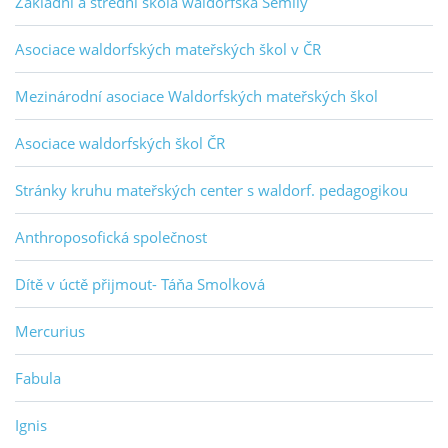
Základní a střední škola waldorfská Semily
Asociace waldorfských mateřských škol v ČR
Mezinárodní asociace Waldorfských mateřských škol
Asociace waldorfských škol ČR
Stránky kruhu mateřských center s waldorf. pedagogikou
Anthroposofická společnost
Dítě v úctě přijmout- Táňa Smolková
Mercurius
Fabula
Ignis