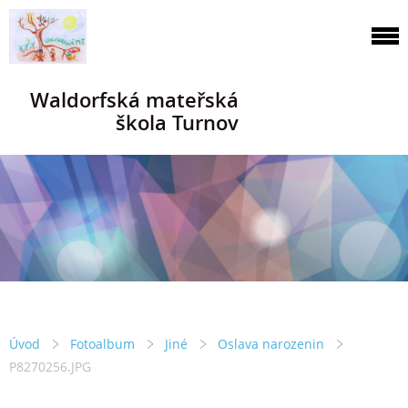
Waldorfská mateřská
škola Turnov
Úvod
Fotoalbum
Jiné
Oslava narozenin
P8270256.JPG