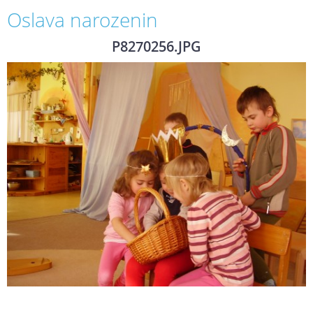
Oslava narozenin
P8270256.JPG