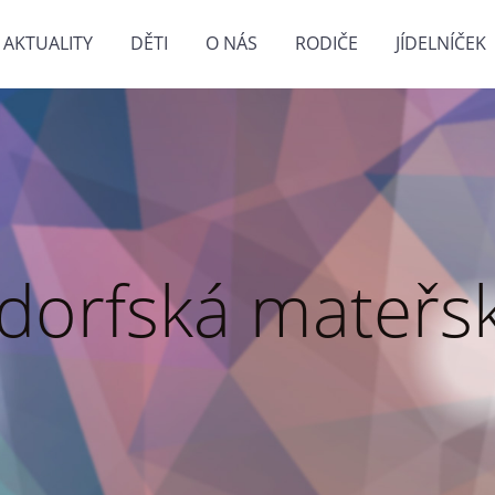
AKTUALITY
DĚTI
O NÁS
RODIČE
JÍDELNÍČEK
dorfská mateřsk