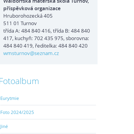
Waldorfská mateřská škola Turnov,
příspěvková organizace
Hruborohozecká 405
511 01 Turnov
třída A: 484 840 416, třída B: 484 840
417, kuchyň: 702 435 975, sborovna:
484 840 419, ředitelka: 484 840 420
wmsturnov@seznam.cz
Fotoalbum
Eurytmie
Foto 2024/2025
Jiné