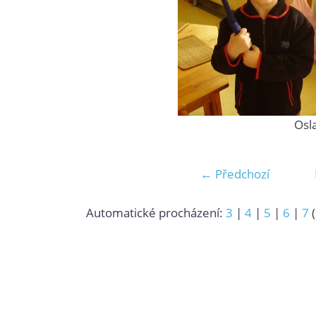
Osl
← Předchozí
Automatické procházení:
3
|
4
|
5
|
6
|
7
(