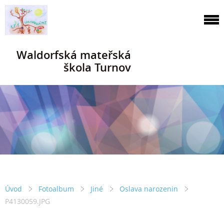
Waldorfská mateřská
škola Turnov
Úvod
Fotoalbum
Jiné
Oslava narozenin
P4130059.JPG