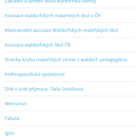
Základní a střední škola waldorfská Semily
Asociace waldorfských mateřských škol v ČR
Mezinárodní asociace Waldorfských mateřských škol
Asociace waldorfských škol ČR
Stránky kruhu mateřských center s waldorf. pedagogikou
Anthroposofická společnost
Dítě v úctě přijmout- Táňa Smolková
Mercurius
Fabula
Ignis