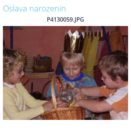
Oslava narozenin
P4130059.JPG