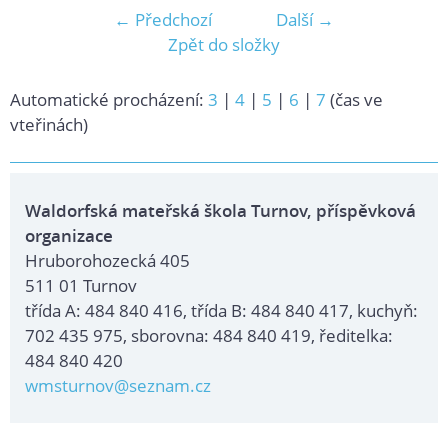
← Předchozí
Další →
Zpět do složky
Automatické procházení:
3
|
4
|
5
|
6
|
7
(čas ve
vteřinách)
Waldorfská mateřská škola Turnov, příspěvková
organizace
Hruborohozecká 405
511 01 Turnov
třída A: 484 840 416, třída B: 484 840 417, kuchyň:
702 435 975, sborovna: 484 840 419, ředitelka:
484 840 420
wmsturnov@seznam.cz