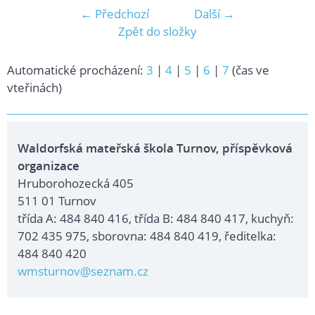
← Předchozí
Další →
Zpět do složky
Automatické procházení:
3
|
4
|
5
|
6
|
7
(čas ve
vteřinách)
Waldorfská mateřská škola Turnov, příspěvková
organizace
Hruborohozecká 405
511 01 Turnov
třída A: 484 840 416, třída B: 484 840 417, kuchyň:
702 435 975, sborovna: 484 840 419, ředitelka:
484 840 420
wmsturnov@seznam.cz