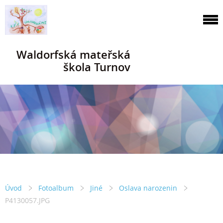
Waldorfská mateřská
škola Turnov
Úvod
Fotoalbum
Jiné
Oslava narozenin
P4130057.JPG