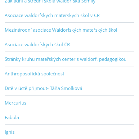
Základní a střední škola waldorfská Semily
Asociace waldorfských mateřských škol v ČR
Mezinárodní asociace Waldorfských mateřských škol
Asociace waldorfských škol ČR
Stránky kruhu mateřských center s waldorf. pedagogikou
Anthroposofická společnost
Dítě v úctě přijmout- Táňa Smolková
Mercurius
Fabula
Ignis