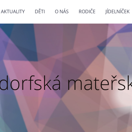
AKTUALITY
DĚTI
O NÁS
RODIČE
JÍDELNÍČEK
dorfská mateřsk