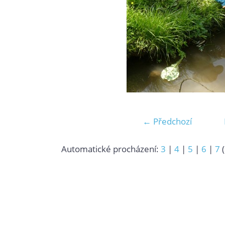
← Předchozí
Automatické procházení:
3
|
4
|
5
|
6
|
7
(