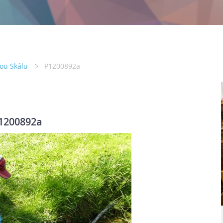
lou Skálu
P1200892a
1200892a