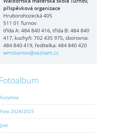
Waldorfská mateřská škola Turnov,
příspěvková organizace
Hruborohozecká 405
511 01 Turnov
třída A: 484 840 416, třída B: 484 840
417, kuchyň: 702 435 975, sborovna:
484 840 419, ředitelka: 484 840 420
wmsturnov@seznam.cz
Fotoalbum
Eurytmie
Foto 2024/2025
Jiné