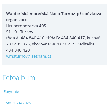
Waldorfská mateřská škola Turnov, příspěvková
organizace
Hruborohozecká 405
511 01 Turnov
třída A: 484 840 416, třída B: 484 840 417, kuchyň:
702 435 975, sborovna: 484 840 419, ředitelka:
484 840 420
wmsturnov@seznam.cz
Fotoalbum
Eurytmie
Foto 2024/2025