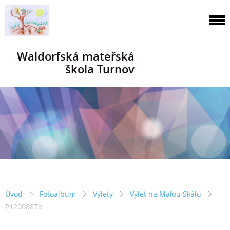
Waldorfská mateřská
škola Turnov
Úvod
Fotoalbum
Výlety
Výlet na Malou Skálu
P1200887a