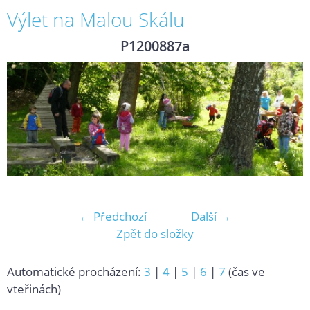
Výlet na Malou Skálu
P1200887a
← Předchozí
Další →
Zpět do složky
Automatické procházení:
3
|
4
|
5
|
6
|
7
(čas ve
vteřinách)