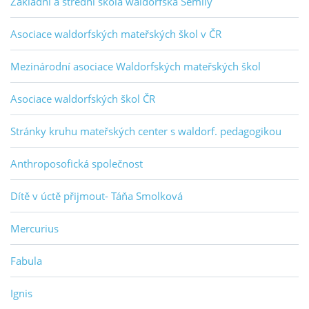
Základní a střední škola waldorfská Semily
Asociace waldorfských mateřských škol v ČR
Mezinárodní asociace Waldorfských mateřských škol
Asociace waldorfských škol ČR
Stránky kruhu mateřských center s waldorf. pedagogikou
Anthroposofická společnost
Dítě v úctě přijmout- Táňa Smolková
Mercurius
Fabula
Ignis