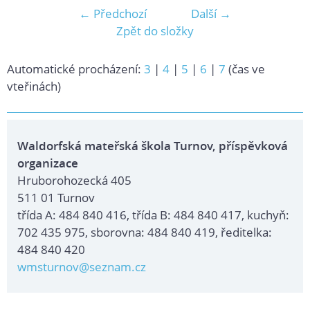
← Předchozí
Další →
Zpět do složky
Automatické procházení:
3
|
4
|
5
|
6
|
7
(čas ve
vteřinách)
Waldorfská mateřská škola Turnov, příspěvková
organizace
Hruborohozecká 405
511 01 Turnov
třída A: 484 840 416, třída B: 484 840 417, kuchyň:
702 435 975, sborovna: 484 840 419, ředitelka:
484 840 420
wmsturnov@seznam.cz