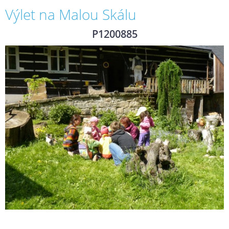
Výlet na Malou Skálu
P1200885