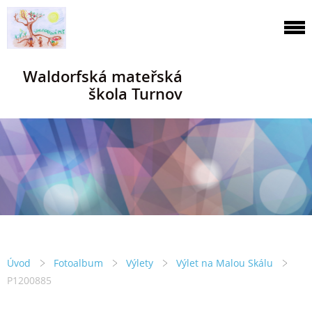
Waldorfská mateřská
škola Turnov
Úvod
Fotoalbum
Výlety
Výlet na Malou Skálu
P1200885