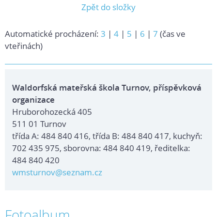
Zpět do složky
Automatické procházení:
3
|
4
|
5
|
6
|
7
(čas ve
vteřinách)
Waldorfská mateřská škola Turnov, příspěvková
organizace
Hruborohozecká 405
511 01 Turnov
třída A: 484 840 416, třída B: 484 840 417, kuchyň:
702 435 975, sborovna: 484 840 419, ředitelka:
484 840 420
wmsturnov@seznam.cz
Fotoalbum