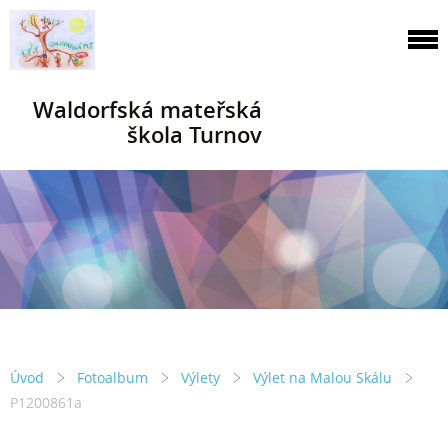
Waldorfská mateřská
škola Turnov
Úvod
Fotoalbum
Výlety
Výlet na Malou Skálu
P1200861a