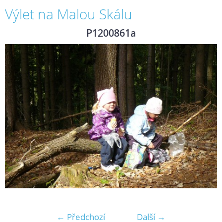
Výlet na Malou Skálu
P1200861a
← Předchozí
Další →