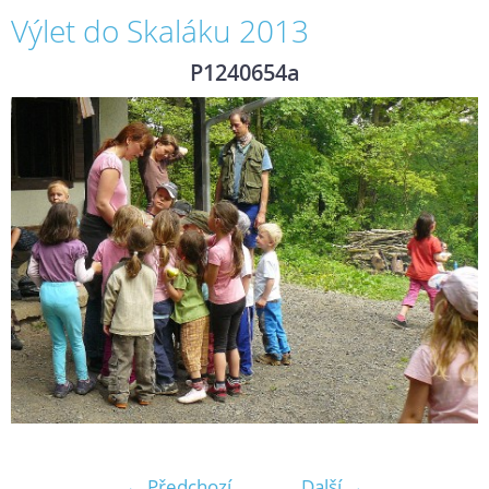
Výlet do Skaláku 2013
P1240654a
← Předchozí
Další →