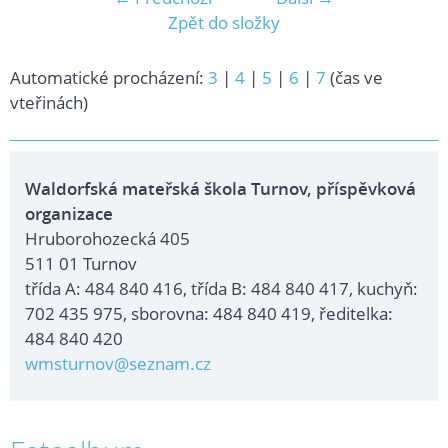
Zpět do složky
Automatické procházení:
3
|
4
|
5
|
6
|
7
(čas ve
vteřinách)
Waldorfská mateřská škola Turnov, příspěvková
organizace
Hruborohozecká 405
511 01 Turnov
třída A: 484 840 416, třída B: 484 840 417, kuchyň:
702 435 975, sborovna: 484 840 419, ředitelka:
484 840 420
wmsturnov@seznam.cz