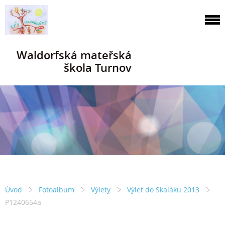
Waldorfská mateřská
škola Turnov
Úvod
Fotoalbum
Výlety
Výlet do Skaláku 2013
P1240654a