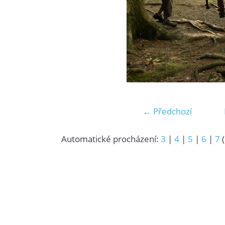
← Předchozí
Automatické procházení:
3
|
4
|
5
|
6
|
7
(