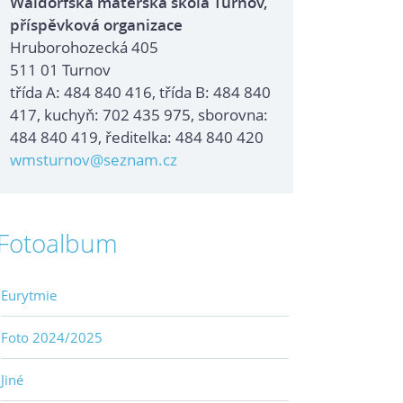
Waldorfská mateřská škola Turnov,
příspěvková organizace
Hruborohozecká 405
511 01 Turnov
třída A: 484 840 416, třída B: 484 840
417, kuchyň: 702 435 975, sborovna:
484 840 419, ředitelka: 484 840 420
wmsturnov@seznam.cz
Fotoalbum
Eurytmie
Foto 2024/2025
Jiné