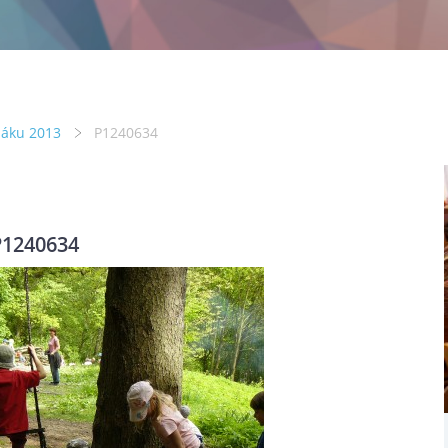
láku 2013
P1240634
P1240634