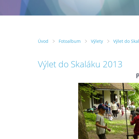
Úvod
Fotoalbum
Výlety
Výlet do Ska
Výlet do Skaláku 2013