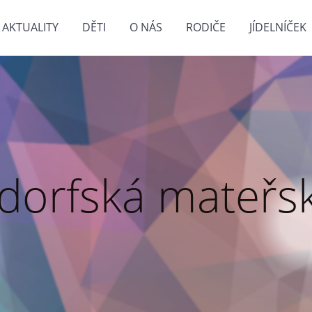
AKTUALITY
DĚTI
O NÁS
RODIČE
JÍDELNÍČEK
dorfská mateřsk