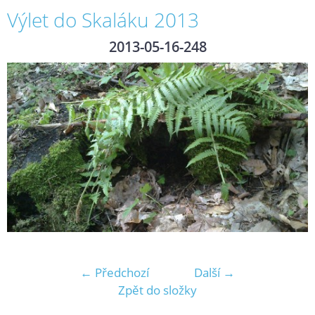
Výlet do Skaláku 2013
2013-05-16-248
← Předchozí
Další →
Zpět do složky