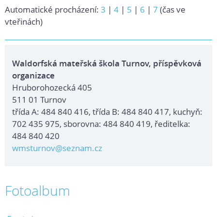
Automatické procházení:
3
|
4
|
5
|
6
|
7
(čas ve
vteřinách)
Waldorfská mateřská škola Turnov, příspěvková
organizace
Hruborohozecká 405
511 01 Turnov
třída A: 484 840 416, třída B: 484 840 417, kuchyň:
702 435 975, sborovna: 484 840 419, ředitelka:
484 840 420
wmsturnov@seznam.cz
Fotoalbum