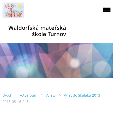
Waldorfská mateřská
škola Turnov
Úvod
Fotoalbum
Výlety
Výlet do Skaláku 2013
2013-05-16-248