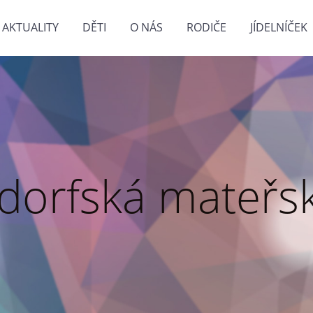
AKTUALITY
DĚTI
O NÁS
RODIČE
JÍDELNÍČEK
dorfská mateřsk