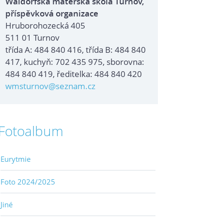
Waldorfská mateřská škola Turnov,
příspěvková organizace
Hruborohozecká 405
511 01 Turnov
třída A: 484 840 416, třída B: 484 840
417, kuchyň: 702 435 975, sborovna:
484 840 419, ředitelka: 484 840 420
wmsturnov@seznam.cz
Fotoalbum
Eurytmie
Foto 2024/2025
Jiné