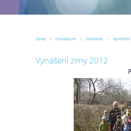
Úvod
Fotoalbum
Slavnosti
Vynášení
Vynášení zimy 2012