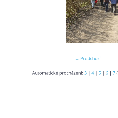
← Předchozí
Automatické procházení:
3
|
4
|
5
|
6
|
7
(