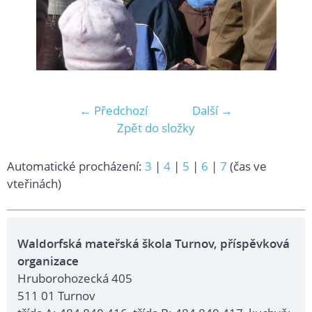
← Předchozí
Další →
Zpět do složky
Automatické procházení:
3
|
4
|
5
|
6
|
7
(čas ve
vteřinách)
Waldorfská mateřská škola Turnov, příspěvková
organizace
Hruborohozecká 405
511 01 Turnov