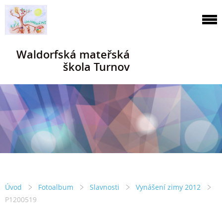
Waldorfská mateřská
škola Turnov
Úvod
Fotoalbum
Slavnosti
Vynášení zimy 2012
P1200519