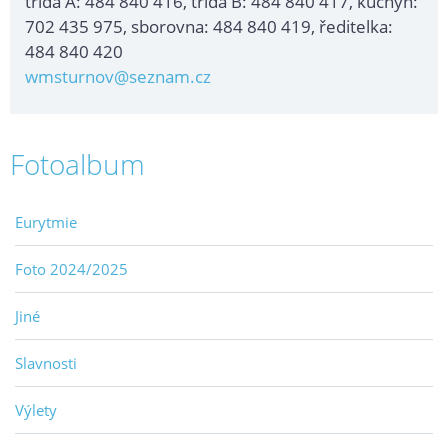
třída A: 484 840 416, třída B: 484 840 417, kuchyň:
702 435 975, sborovna: 484 840 419, ředitelka:
484 840 420
wmsturnov@seznam.cz
Fotoalbum
Eurytmie
Foto 2024/2025
Jiné
Slavnosti
Výlety