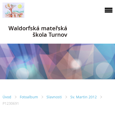
Waldorfská mateřská
škola Turnov
Úvod
Fotoalbum
Slavnosti
Sv. Martin 2012
P1230691