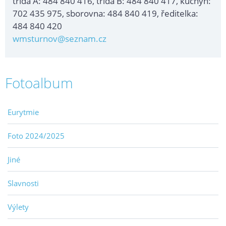
třída A: 484 840 416, třída B: 484 840 417, kuchyň:
702 435 975, sborovna: 484 840 419, ředitelka:
484 840 420
wmsturnov@seznam.cz
Fotoalbum
Eurytmie
Foto 2024/2025
Jiné
Slavnosti
Výlety