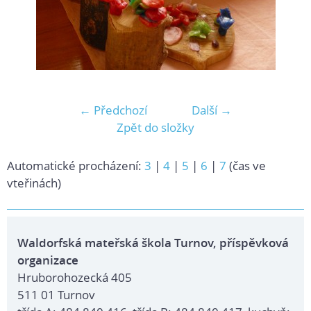
← Předchozí
Další →
Zpět do složky
Automatické procházení:
3
|
4
|
5
|
6
|
7
(čas ve
vteřinách)
Waldorfská mateřská škola Turnov, příspěvková
organizace
Hruborohozecká 405
511 01 Turnov