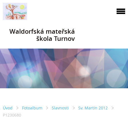
Waldorfská mateřská
škola Turnov
Úvod
Fotoalbum
Slavnosti
Sv. Martin 2012
P1230680