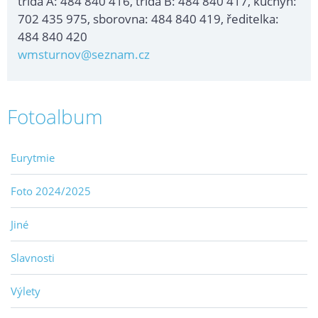
třída A: 484 840 416, třída B: 484 840 417, kuchyň:
702 435 975, sborovna: 484 840 419, ředitelka:
484 840 420
wmsturnov@seznam.cz
Fotoalbum
Eurytmie
Foto 2024/2025
Jiné
Slavnosti
Výlety