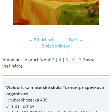
← Předchozí
Další →
Zpět do složky
Automatické procházení:
3
|
4
|
5
|
6
|
7
(čas ve
vteřinách)
Waldorfská mateřská škola Turnov, příspěvková
organizace
Hruborohozecká 405
511 01 Turnov