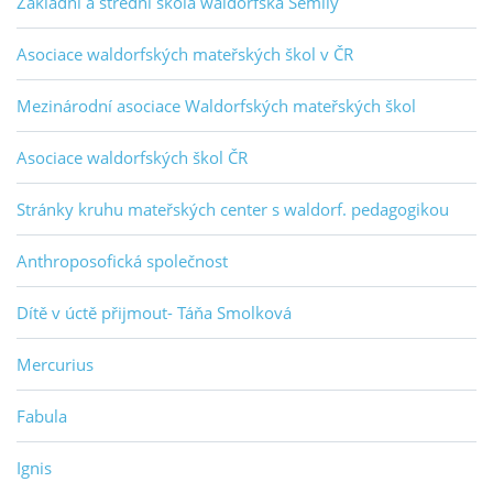
Základní a střední škola waldorfská Semily
Asociace waldorfských mateřských škol v ČR
Mezinárodní asociace Waldorfských mateřských škol
Asociace waldorfských škol ČR
Stránky kruhu mateřských center s waldorf. pedagogikou
Anthroposofická společnost
Dítě v úctě přijmout- Táňa Smolková
Mercurius
Fabula
Ignis