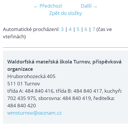
← Předchozí
Další →
Zpět do složky
Automatické procházení:
3
|
4
|
5
|
6
|
7
(čas ve
vteřinách)
Waldorfská mateřská škola Turnov, příspěvková
organizace
Hruborohozecká 405
511 01 Turnov
třída A: 484 840 416, třída B: 484 840 417, kuchyň:
702 435 975, sborovna: 484 840 419, ředitelka:
484 840 420
wmsturnov@seznam.cz