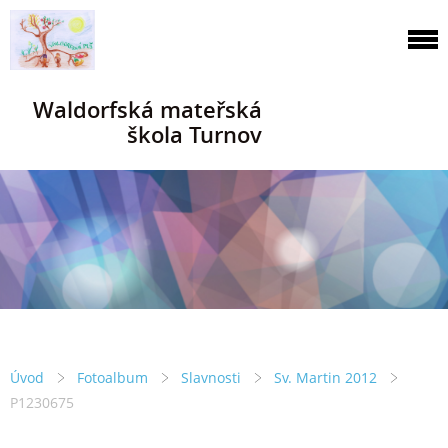
Waldorfská mateřská
škola Turnov
Úvod
Fotoalbum
Slavnosti
Sv. Martin 2012
P1230675