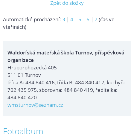
Zpět do složky
Automatické procházení:
3
|
4
|
5
|
6
|
7
(čas ve
vteřinách)
Waldorfská mateřská škola Turnov, příspěvková
organizace
Hruborohozecká 405
511 01 Turnov
třída A: 484 840 416, třída B: 484 840 417, kuchyň:
702 435 975, sborovna: 484 840 419, ředitelka:
484 840 420
wmsturnov@seznam.cz
Fotoalbum