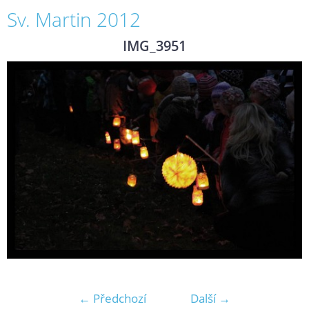
Sv. Martin 2012
IMG_3951
← Předchozí
Další →