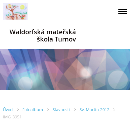
Waldorfská mateřská
škola Turnov
Úvod
Fotoalbum
Slavnosti
Sv. Martin 2012
IMG_3951