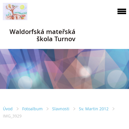
Waldorfská mateřská
škola Turnov
Úvod
Fotoalbum
Slavnosti
Sv. Martin 2012
IMG_3929