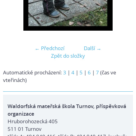
← Předchozí
Další →
Zpět do složky
Automatické procházení:
3
|
4
|
5
|
6
|
7
(čas ve
vteřinách)
Waldorfská mateřská škola Turnov, příspěvková
organizace
Hruborohozecká 405
511 01 Turnov