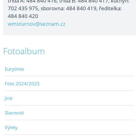
třída A: 484 840 416, třída B: 484 840 417, kuchyň:
702 435 975, sborovna: 484 840 419, ředitelka:
484 840 420
wmsturnov@seznam.cz
Fotoalbum
Eurytmie
Foto 2024/2025
Jiné
Slavnosti
Výlety