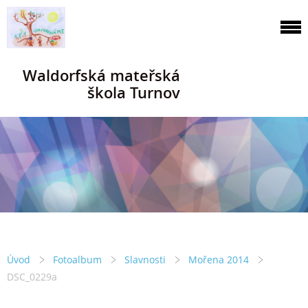
Waldorfská mateřská
škola Turnov
Úvod
Fotoalbum
Slavnosti
Mořena 2014
DSC_0229a