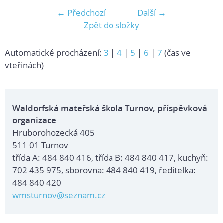
← Předchozí
Další →
Zpět do složky
Automatické procházení:
3
|
4
|
5
|
6
|
7
(čas ve
vteřinách)
Waldorfská mateřská škola Turnov, příspěvková
organizace
Hruborohozecká 405
511 01 Turnov
třída A: 484 840 416, třída B: 484 840 417, kuchyň:
702 435 975, sborovna: 484 840 419, ředitelka:
484 840 420
wmsturnov@seznam.cz