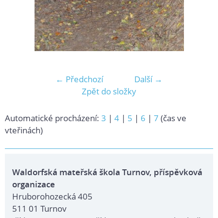
← Předchozí
Další →
Zpět do složky
Automatické procházení:
3
|
4
|
5
|
6
|
7
(čas ve
vteřinách)
Waldorfská mateřská škola Turnov, příspěvková
organizace
Hruborohozecká 405
511 01 Turnov