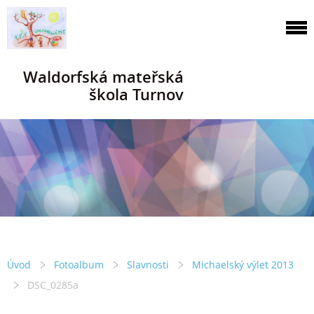
Waldorfská mateřská
škola Turnov
Úvod
Fotoalbum
Slavnosti
Michaelský výlet 2013
DSC_0285a