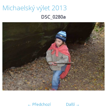
Michaelský výlet 2013
DSC_0280a
← Předchozí
Další →