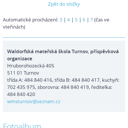
Zpět do složky
Automatické procházení:
3
|
4
|
5
|
6
|
7
(čas ve
vteřinách)
Waldorfská mateřská škola Turnov, příspěvková
organizace
Hruborohozecká 405
511 01 Turnov
třída A: 484 840 416, třída B: 484 840 417, kuchyň:
702 435 975, sborovna: 484 840 419, ředitelka:
484 840 420
wmsturnov@seznam.cz
Fotoalbum