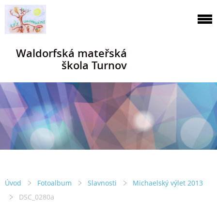
Waldorfská mateřská
škola Turnov
Úvod
Fotoalbum
Slavnosti
Michaelský výlet 2013
DSC_0280a