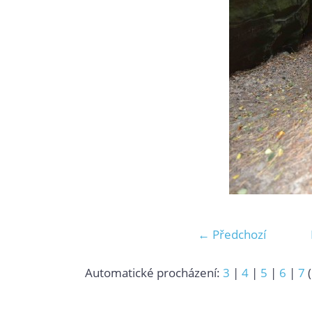
← Předchozí
Automatické procházení:
3
|
4
|
5
|
6
|
7
(