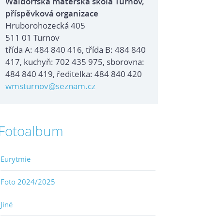
Waldorfská mateřská škola Turnov,
příspěvková organizace
Hruborohozecká 405
511 01 Turnov
třída A: 484 840 416, třída B: 484 840
417, kuchyň: 702 435 975, sborovna:
484 840 419, ředitelka: 484 840 420
wmsturnov@seznam.cz
Fotoalbum
Eurytmie
Foto 2024/2025
Jiné