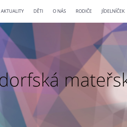
AKTUALITY
DĚTI
O NÁS
RODIČE
JÍDELNÍČEK
dorfská mateřsk