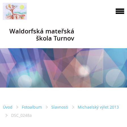
Waldorfská mateřská
škola Turnov
Úvod
Fotoalbum
Slavnosti
Michaelský výlet 2013
DSC_0248a