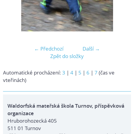
← Předchozí
Další →
Zpět do složky
Automatické procházení:
3
|
4
|
5
|
6
|
7
(čas ve
vteřinách)
Waldorfská mateřská škola Turnov, příspěvková
organizace
Hruborohozecká 405
511 01 Turnov