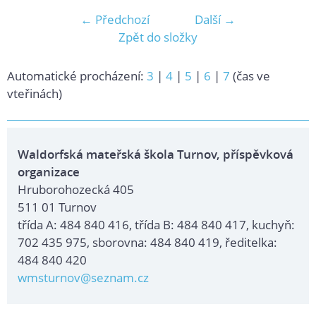
← Předchozí
Další →
Zpět do složky
Automatické procházení:
3
|
4
|
5
|
6
|
7
(čas ve
vteřinách)
Waldorfská mateřská škola Turnov, příspěvková
organizace
Hruborohozecká 405
511 01 Turnov
třída A: 484 840 416, třída B: 484 840 417, kuchyň:
702 435 975, sborovna: 484 840 419, ředitelka:
484 840 420
wmsturnov@seznam.cz