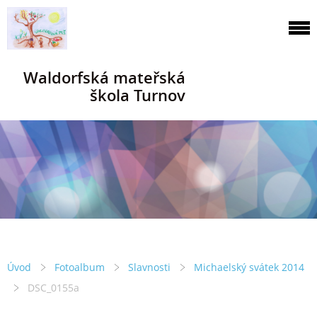
Waldorfská mateřská
škola Turnov
Úvod
Fotoalbum
Slavnosti
Michaelský svátek 2014
DSC_0155a