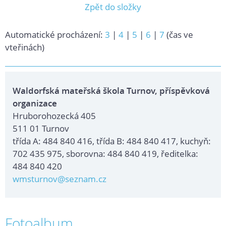
Zpět do složky
Automatické procházení:
3
|
4
|
5
|
6
|
7
(čas ve
vteřinách)
Waldorfská mateřská škola Turnov, příspěvková
organizace
Hruborohozecká 405
511 01 Turnov
třída A: 484 840 416, třída B: 484 840 417, kuchyň:
702 435 975, sborovna: 484 840 419, ředitelka:
484 840 420
wmsturnov@seznam.cz
Fotoalbum