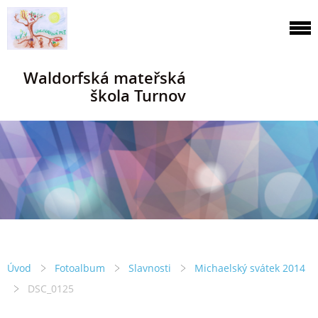
Waldorfská mateřská
škola Turnov
Úvod
Fotoalbum
Slavnosti
Michaelský svátek 2014
DSC_0125