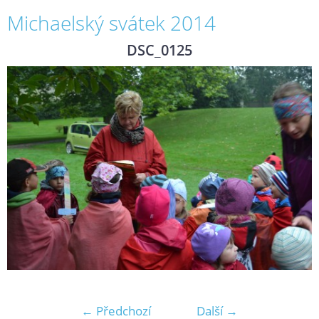
Michaelský svátek 2014
DSC_0125
← Předchozí
Další →