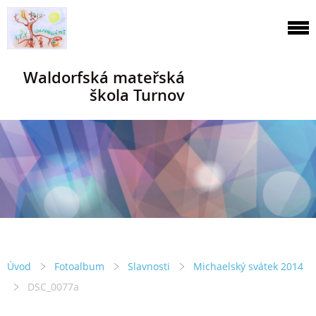
Waldorfská mateřská
škola Turnov
Úvod
Fotoalbum
Slavnosti
Michaelský svátek 2014
DSC_0077a