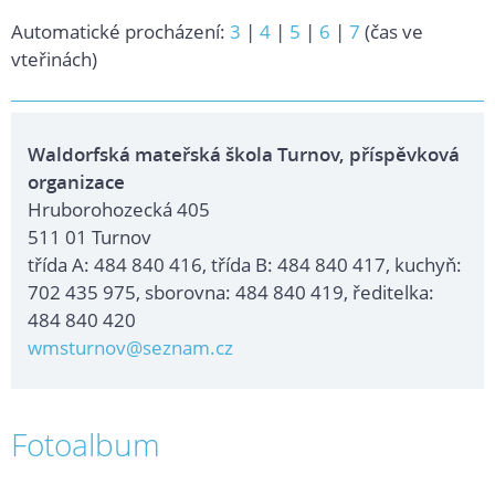
Automatické procházení:
3
|
4
|
5
|
6
|
7
(čas ve
vteřinách)
Waldorfská mateřská škola Turnov, příspěvková
organizace
Hruborohozecká 405
511 01 Turnov
třída A: 484 840 416, třída B: 484 840 417, kuchyň:
702 435 975, sborovna: 484 840 419, ředitelka:
484 840 420
wmsturnov@seznam.cz
Fotoalbum